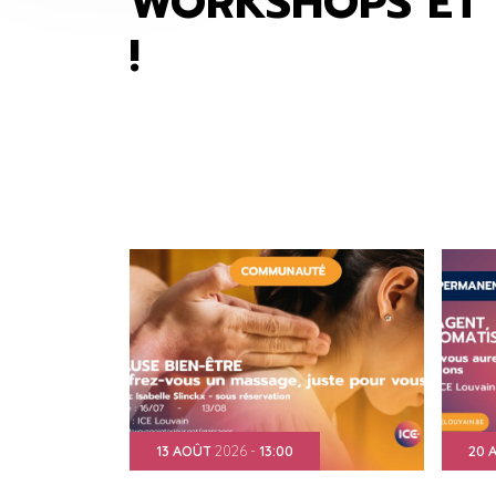
WORKSHOPS ET 
!
13
AOÛT
2026
-
13:00
20