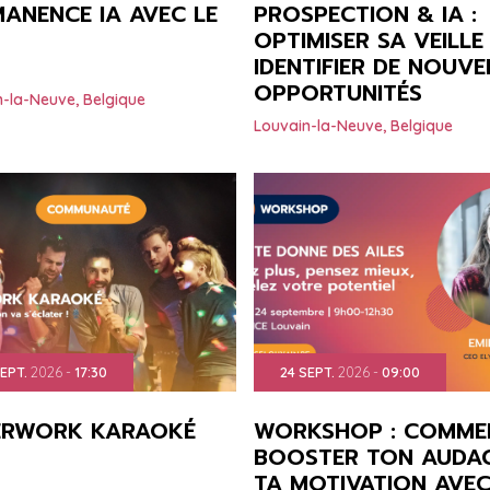
ANENCE IA AVEC LE
PROSPECTION & IA :
OPTIMISER SA VEILLE
IDENTIFIER DE NOUVE
OPPORTUNITÉS
n-la-Neuve
,
Belgique
Louvain-la-Neuve
,
Belgique
EPT.
2026
-
17:30
24
SEPT.
2026
-
09:00
ERWORK KARAOKÉ
WORKSHOP : COMME
BOOSTER TON AUDAC
TA MOTIVATION AVEC 