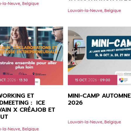
n-la-Neuve
,
Belgique
Louvain-la-Neuve
,
Belgique
OCT.
2026
-
13:30
15
OCT.
2026
-
09:00
WORKING ET
MINI-CAMP AUTOMNE
DMEETING : ICE
2026
AIN X CRÉAJOB ET
MUT
Louvain-la-Neuve
,
Belgique
n-la-Neuve
,
Belgique