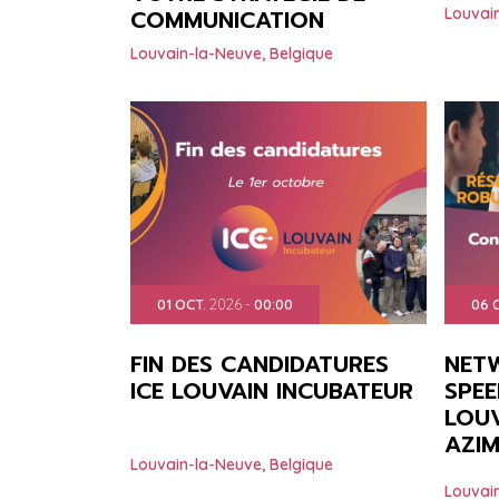
COMMUNICATION
Louvai
Louvain-la-Neuve
,
Belgique
01
OCT.
2026
-
00:00
06
FIN DES CANDIDATURES
NET
ICE LOUVAIN INCUBATEUR
SPEE
LOUV
AZI
Louvain-la-Neuve
,
Belgique
Louvai