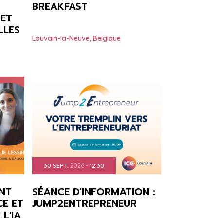
BREAKFAST
 ET
LLES
Louvain-la-Neuve
,
Belgique
30
SEPT.
2026
-
12:30
NT
SÉANCE D'INFORMATION :
E ET
JUMP2ENTREPRENEUR
L'IA