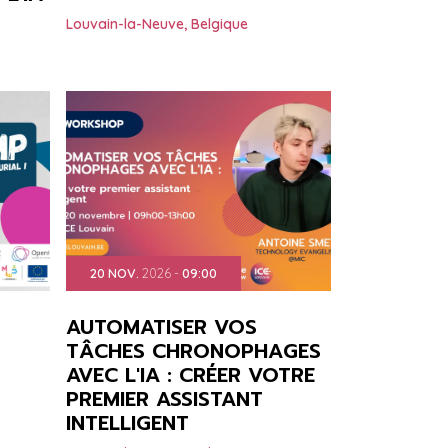
Louvain-la-Neuve
,
Belgique
20
NOV.
2026
-
09:00
AUTOMATISER VOS
TÂCHES CHRONOPHAGES
AVEC L'IA : CRÉER VOTRE
PREMIER ASSISTANT
INTELLIGENT