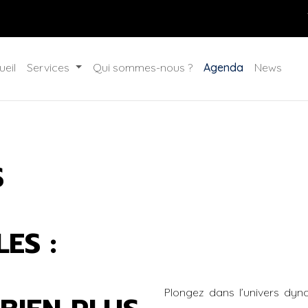
ueil
Services
Qui sommes-nous ?
Agenda
News
S
ES :
Plongez dans l’univers dyn