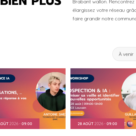
BIEN PLUS
Brabant wallon. Rencontrez
élargissez votre réseau gr
faire grandir notre communa
À venir
AOÛT
2026
-
09:00
28
AOÛT
2026
-
09:00