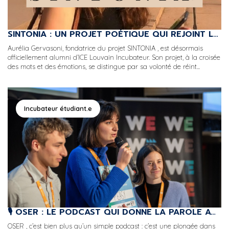
SINTONIA : UN PROJET POÉTIQUE QUI REJOINT LA COMMUNAUTÉ DES ALUMNI D’ICE LOUVAIN INCUBATEUR
Aurélia Gervasoni, fondatrice du projet SINTONIA , est désormais
officiellement alumni d’ICE Louvain Incubateur. Son projet, à la croisée
des mots et des émotions, se distingue par sa volonté de réint...
Incubateur étudiant.e
🎙 OSER : LE PODCAST QUI DONNE LA PAROLE AUX JEUNES ENTREPRENEUR·E·S DE L’ICE LOUVAIN INCUBATEUR
OSER , c’est bien plus qu’un simple podcast : c’est une plongée dans