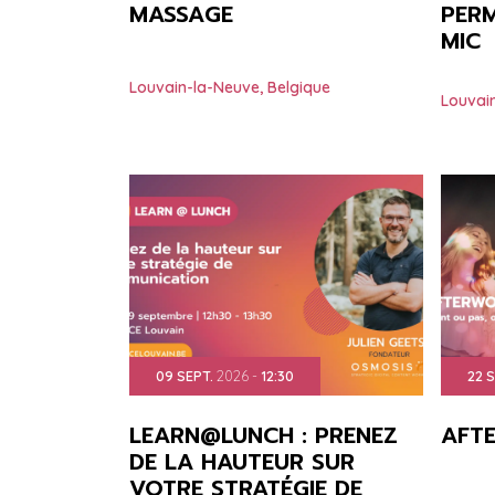
MASSAGE
PERM
MIC
Louvain-la-Neuve
,
Belgique
Louvai
09
SEPT.
2026
-
12:30
22
S
LEARN@LUNCH : PRENEZ
AFT
DE LA HAUTEUR SUR
VOTRE STRATÉGIE DE