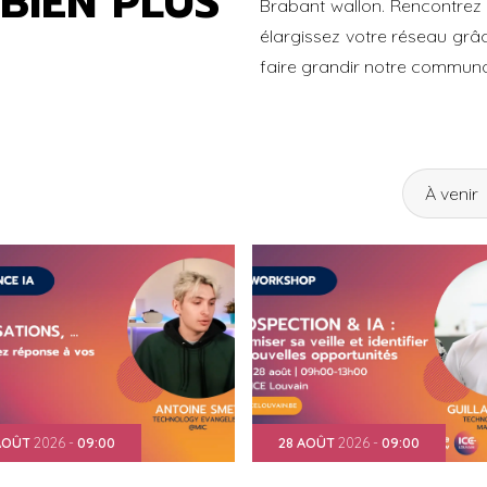
BIEN PLUS
Brabant wallon. Rencontrez
élargissez votre réseau gr
faire grandir notre communa
À venir
AOÛT
2026
-
09:00
28
AOÛT
2026
-
09:00