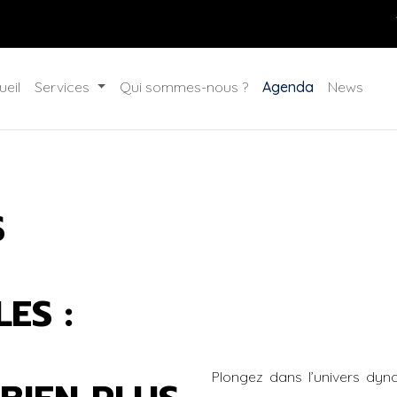
ueil
Services
Qui sommes-nous ?
Agenda
News
S
ES :
Plongez dans l’univers dyn