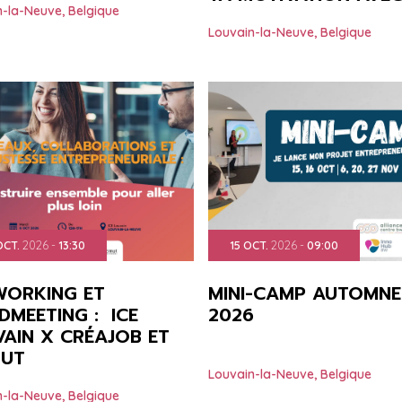
n-la-Neuve
,
Belgique
Louvain-la-Neuve
,
Belgique
OCT.
2026
-
13:30
15
OCT.
2026
-
09:00
WORKING ET
MINI-CAMP AUTOMNE
DMEETING : ICE
2026
AIN X CRÉAJOB ET
MUT
Louvain-la-Neuve
,
Belgique
n-la-Neuve
,
Belgique