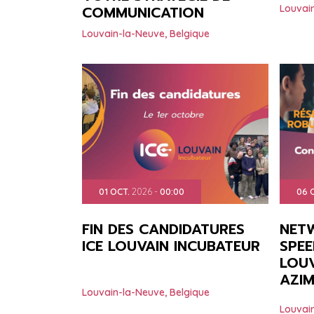
COMMUNICATION
Louvai
Louvain-la-Neuve
,
Belgique
01
OCT.
2026
-
00:00
06
FIN DES CANDIDATURES
NET
ICE LOUVAIN INCUBATEUR
SPEE
LOUV
AZI
Louvain-la-Neuve
,
Belgique
Louvai