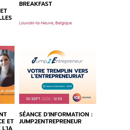
BREAKFAST
 ET
LLES
Louvain-la-Neuve
,
Belgique
30
SEPT.
2026
-
12:30
NT
SÉANCE D'INFORMATION :
E ET
JUMP2ENTREPRENEUR
L'IA