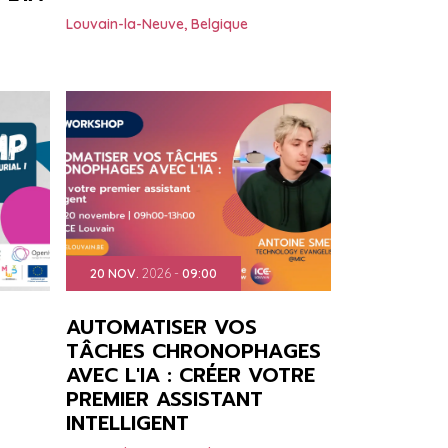
Louvain-la-Neuve
,
Belgique
20
NOV.
2026
-
09:00
AUTOMATISER VOS
TÂCHES CHRONOPHAGES
AVEC L'IA : CRÉER VOTRE
PREMIER ASSISTANT
INTELLIGENT