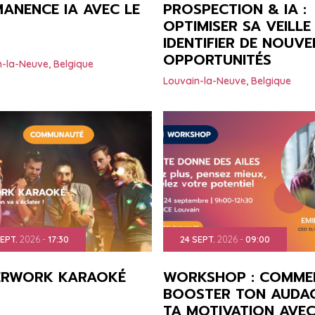
ANENCE IA AVEC LE
PROSPECTION & IA :
OPTIMISER SA VEILLE
IDENTIFIER DE NOUVE
OPPORTUNITÉS
n-la-Neuve
,
Belgique
Louvain-la-Neuve
,
Belgique
EPT.
2026
-
17:30
24
SEPT.
2026
-
09:00
ERWORK KARAOKÉ
WORKSHOP : COMME
BOOSTER TON AUDAC
TA MOTIVATION AVEC 