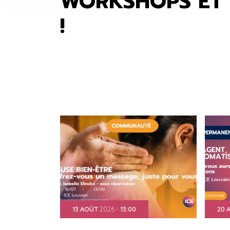
WORKSHOPS ET 
!
13
AOÛT
2026
-
13:00
20