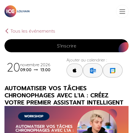
Se rendre au contenu
Tous les événements
S'inscrire
Ajouter au calendrier :
20
novembre 2026
09:00
13:00
AUTOMATISER VOS TÂCHES
CHRONOPHAGES AVEC L'IA : CRÉEZ
VOTRE PREMIER ASSISTANT INTELLIGENT