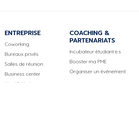
ENTREPRISE
COACHING &
PARTENARIATS
Coworking
Incubateur étudiant·e·s
Bureaux privés
Booster ma PME
Salles de réunion
Organiser un événement
Business center
Mind & Market
Événements
News et actus
ASSISTANCE
Nous contacter