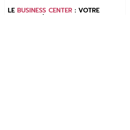
LE
BUSINESS CENTER
: VOTRE
ESPACE CLÉ-EN-MAIN POUR
GRANDIR EN TOUTE SÉRÉNITÉ !
Concentrez-vous sur l’essentiel : votre business. Nos
bureaux privatifs tout compris vous offrent tout ce
dont vous avez besoin, sans contrainte, pour
travailler efficacement dans un cadre professionnel
et inspirant.
En savoir plus