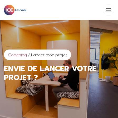
Se rendre au contenu
Coaching
/ Lancer mon projet
ENVIE DE LANCER VOTRE
PROJET ?