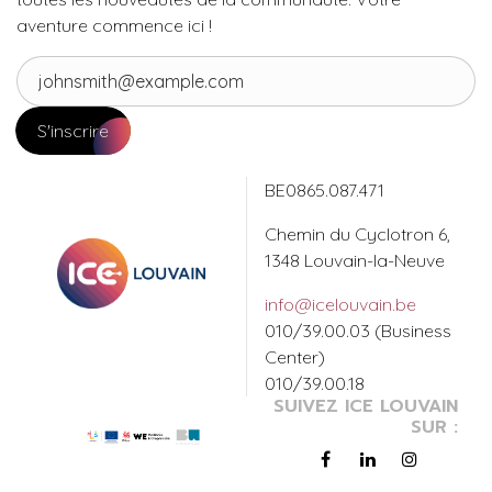
aventure commence ici !
S'inscrire
BE0865.087.471
Chemin du Cyclotron 6,
1348 Louvain-la-Neuve
info@icelouvain.be
010/39.00.03 (Business
Center)
010/39.00.18
SUIVEZ ICE LOUVAIN
SUR :