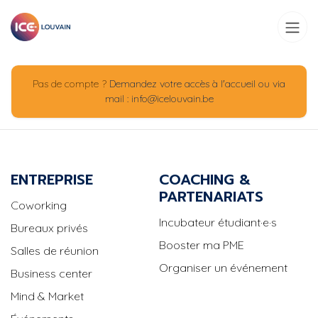
Se rendre au contenu
Pas de compte ?
Demandez votre accès à l'accueil ou via
mail : info@icelouvain.be
ENTREPRISE
COACHING &
PARTENARIATS
Coworking
Incubateur étudiant·e·s
Bureaux privés
Booster ma PME
Salles de réunion
Organiser un événement
Business center
Mind & Market