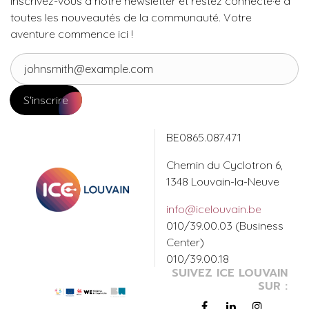
Inscrivez-vous à notre newsletter et restez connecté·e à
toutes les nouveautés de la communauté. Votre
aventure commence ici !
S'inscrire
BE0865.087.471
Chemin du Cyclotron 6,
1348 Louvain-la-Neuve
info@icelouvain.be
010/39.00.03 (Business
Center)
010/39.00.18
SUIVEZ ICE LOUVAIN
SUR :