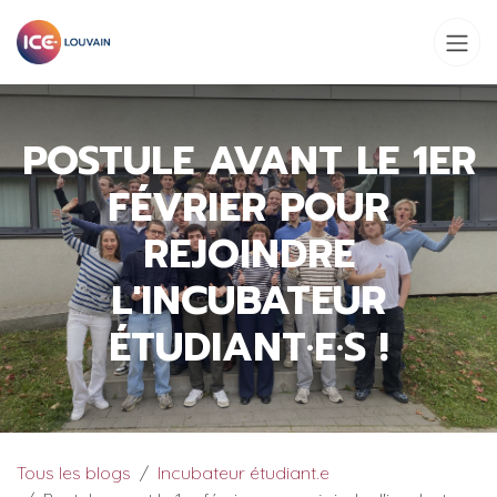
Se rendre au contenu
POSTULE AVANT LE 1ER
FÉVRIER POUR
REJOINDRE
L'INCUBATEUR
ÉTUDIANT·E·S !
Tous les blogs
Incubateur étudiant.e