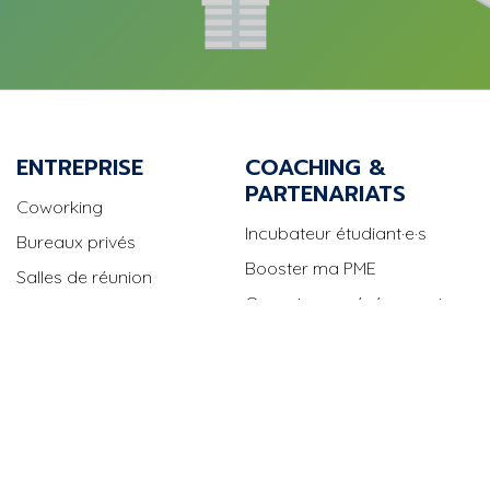
ENTREPRISE
COACHING &
PARTENARIATS
Coworking
Incubateur étudiant·e·s
Bureaux privés
Booster ma PME
Salles de réunion
Organiser un événement
Business center
Mind & Market
Événements
News et actus
ASSISTANCE