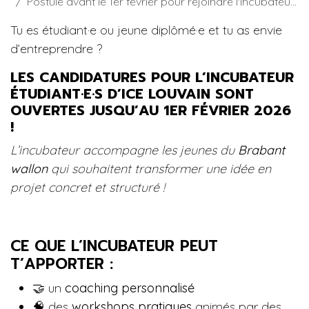
Postule avant le 1er février pour rejoindre l'incubateur étudiant·e·s !
Tu es étudiant·e ou jeune diplômé·e et tu as envie
d’entreprendre ?
LES CANDIDATURES POUR L’INCUBATEUR
ÉTUDIANT·E·S D’ICE LOUVAIN SONT
OUVERTES JUSQU’AU 1ER FÉVRIER 2026
!
L’incubateur accompagne les jeunes du
Brabant
wallon
qui souhaitent transformer une idée en
projet concret et structuré !
CE QUE L’INCUBATEUR PEUT
T’APPORTER :
🤝 un
coaching personnalisé
🧠 des
workshops pratiques
animés par des