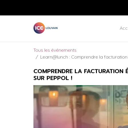
Se rendre au contenu
Retours gratuits et expédition standard
Acc
Tous les événements
Learn@lunch : Comprendre la facturation é
COMPRENDRE LA FACTURATION É
SUR PEPPOL !