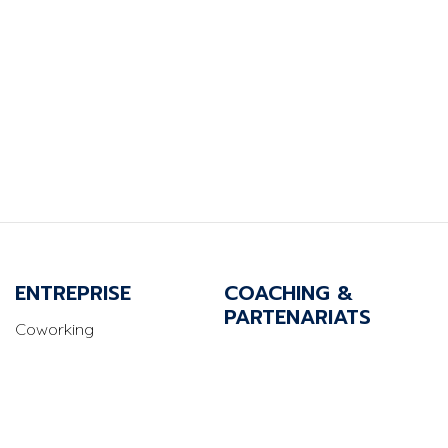
ENTREPRISE
COACHING &
PARTENARIATS
Coworking
Incubateur étudiant·e·s
Bureaux privés
Booster ma PME
Salles de réunion
Organiser un événement
Business center