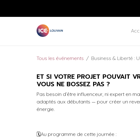
Se rendre au contenu
Retours gratuits et expédition standard
Acc
Tous les événements
Business & Liberté :
ET SI VOTRE PROJET POUVAIT V
VOUS NE BOSSEZ PAS ?
Pas besoin d’être influenceur, ni expert en ma
adaptés aux débutants — pour créer un revenu
énergie.
🗓️
Au programme de cette journée :