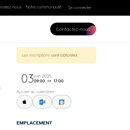
Visitez-nous
Notre communauté
Se connecter
Contactez-nous
Les inscriptions
sont clôturées
03
juin 2025
09:00
17:00
—
Ajouter au calendrier :
EMPLACEMENT