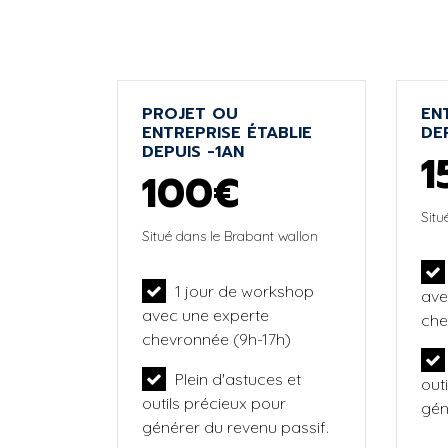
PROJET OU
EN
ENTREPRISE ÉTABLIE
DE
DEPUIS -1AN
1
100€
Situ
Situé dans le Brabant wallon
1 jour de workshop
ave
avec une experte
che
chevronnée (9h-17h)
Plein d'astuces et
out
outils précieux pour
gén
générer du revenu passif.